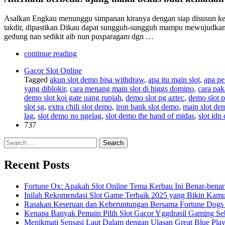
Asalkan Engkau menunggu simpanan kiranya dengan siap disusun ketik
takdir, dipastikan Dikau dapat sungguh-sungguh mampu mewujudkan j
gedung nan sedikit aib nun pusparagam dgn …
continue reading
Gacor Slot Online
Tagged
akun slot demo bisa withdraw
,
apa itu main slot
,
apa pe
yang diblokir
,
cara menang main slot di higgs domino
,
cara pak
demo slot koi gate uang rupiah
,
demo slot pg aztec
,
demo slot p
slot sg
,
extra chili slot demo
,
iron bank slot demo
,
main slot de
lag
,
slot demo no ngelag
,
slot demo the hand of midas
,
slot idn
737
Search
for:
Recent Posts
Fortune Ox: Apakah Slot Online Tema Kerbau Ini Benar-bena
Inilah Rekomendasi Slot Game Terbaik 2025 yang Bikin Kam
Rasakan Keseruan dan Keberuntungan Bersama Fortune Dogs 
Kenapa Banyak Pemain Pilih Slot Gacor Yggdrasil Gaming Se
Menikmati Sensasi Laut Dalam dengan Ulasan Great Blue Play