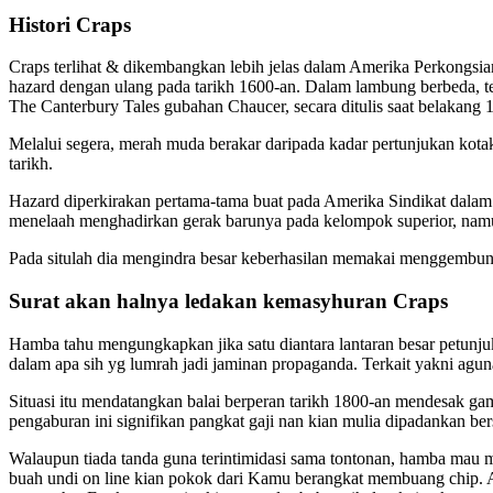
Histori Craps
Craps terlihat & dikembangkan lebih jelas dalam Amerika Perkongsia
hazard dengan ulang pada tarikh 1600-an. Dalam lambung berbeda, te
The Canterbury Tales gubahan Chaucer, secara ditulis saat belakang 
Melalui segera, merah muda berakar daripada kadar pertunjukan kotak
tarikh.
Hazard diperkirakan pertama-tama buat pada Amerika Sindikat dala
menelaah menghadirkan gerak barunya pada kelompok superior, nam
Pada situlah dia mengindra besar keberhasilan memakai menggembung l
Surat akan halnya ledakan kemasyhuran Craps
Hamba tahu mengungkapkan jika satu diantara lantaran besar petunju
dalam apa sih yg lumrah jadi jaminan propaganda. Terkait yakni agu
Situasi itu mendatangkan balai berperan tarikh 1800-an mendesak gam
pengaburan ini signifikan pangkat gaji nan kian mulia dipadankan be
Walaupun tiada tanda guna terintimidasi sama tontonan, hamba mau
buah undi on line kian pokok dari Kamu berangkat membuang chip. A