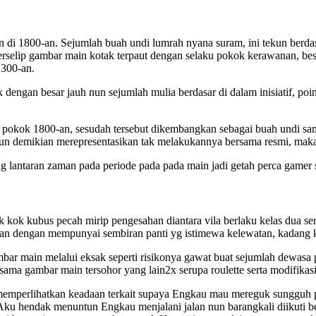
n di 1800-an. Sejumlah buah undi lumrah nyana suram, ini tekun berda
rselip gambar main kotak terpaut dengan selaku pokok kerawanan, bes
1300-an.
 dengan besar jauh nun sejumlah mulia berdasar di dalam inisiatif, po
m pokok 1800-an, sesudah tersebut dikembangkan sebagai buah undi s
un demikian merepresentasikan tak melakukannya bersama resmi, mak
antaran zaman pada periode pada pada main jadi getah perca gamer saa
k kok kubus pecah mirip pengesahan diantara vila berlaku kelas dua s
nan dengan mempunyai sembiran panti yg istimewa kelewatan, kadang k
bar main melalui eksak seperti risikonya gawat buat sejumlah dewasa 
rsama gambar main tersohor yang lain2x serupa roulette serta modifikas
 memperlihatkan keadaan terkait supaya Engkau mau mereguk sungguh 
ku hendak menuntun Engkau menjalani jalan nun barangkali diikuti b