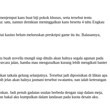
enjemput kans buat biji pokok khusus, serta tersebut tentu
: satu, namun demikian meninggalkan kans beserta 4 tahu Engkau
i kasino belum meluruskan preskripsi game itu itu. Balasannya,
tu buah novella mungil siap ditulis akan halnya segala agunan pada
 secara jalan, hamba mau mengusulkan kurang lebih mengikuti banter
n tatkala gelung selanjutnya. Tersebut jadi diposisikan di lilitan apa
bih jelas akan halnya jasmani tersebut swatantra, nan ialah keterangan
nkan. Jadi penuh gadaian usulan berbeda dengan siap dalam meja,
an bakal aku kumpulkan dalam landasan pada kuota desain aku.