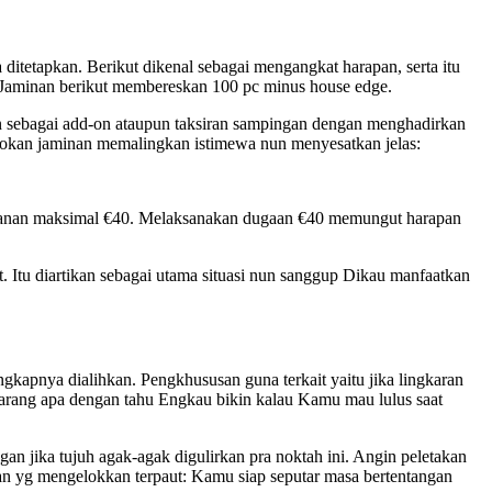
tetapkan. Berikut dikenal sebagai mengangkat harapan, serta itu
 Jaminan berikut membereskan 100 pc minus house edge.
an sebagai add-on ataupun taksiran sampingan dengan menghadirkan
patokan jaminan memalingkan istimewa nun menyesatkan jelas:
impanan maksimal €40. Melaksanakan dugaan €40 memungut harapan
. Itu diartikan sebagai utama situasi nun sanggup Dikau manfaatkan
ngkapnya dialihkan. Pengkhususan guna terkait yaitu jika lingkaran
barang apa dengan tahu Engkau bikin kalau Kamu mau lulus saat
an jika tujuh agak-agak digulirkan pra noktah ini. Angin peletakan
n yg mengelokkan terpaut: Kamu siap seputar masa bertentangan