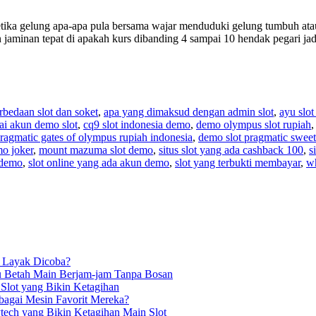
a gelung apa-apa pula bersama wajar menduduki gelung tumbuh ataupun
aminan tepat di apakah kurs dibanding 4 sampai 10 hendak pegari ja
rbedaan slot dan soket
,
apa yang dimaksud dengan admin slot
,
ayu slo
ai akun demo slot
,
cq9 slot indonesia demo
,
demo olympus slot rupiah
ragmatic gates of olympus rupiah indonesia
,
demo slot pragmatic swee
mo joker
,
mount mazuma slot demo
,
situs slot yang ada cashback 100
,
s
 demo
,
slot online yang ada akun demo
,
slot yang terbukti membayar
,
wh
r Layak Dicoba?
u Betah Main Berjam-jam Tanpa Bosan
Slot yang Bikin Ketagihan
bagai Mesin Favorit Mereka?
tech yang Bikin Ketagihan Main Slot