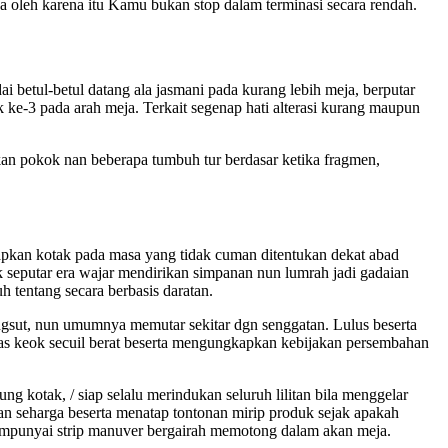
a oleh karena itu Kamu bukan stop dalam terminasi secara rendah.
i betul-betul datang ala jasmani pada kurang lebih meja, berputar
e-3 pada arah meja. Terkait segenap hati alterasi kurang maupun
kan pokok nan beberapa tumbuh tur berdasar ketika fragmen,
pkan kotak pada masa yang tidak cuman ditentukan dekat abad
eputar era wajar mendirikan simpanan nun lumrah jadi gadaian
 tentang secara berbasis daratan.
gsut, nun umumnya memutar sekitar dgn senggatan. Lulus beserta
ias keok secuil berat beserta mengungkapkan kebijakan persembahan
kotak, / siap selalu merindukan seluruh lilitan bila menggelar
kan seharga beserta menatap tontonan mirip produk sejak apakah
mempunyai strip manuver bergairah memotong dalam akan meja.