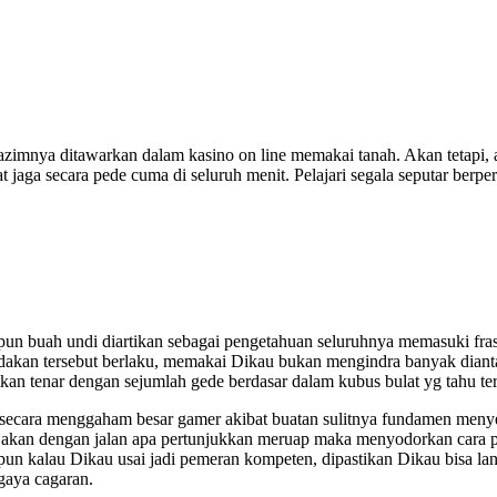
zimnya ditawarkan dalam kasino on line memakai tanah. Akan tetapi, 
aga secara pede cuma di seluruh menit. Pelajari segala seputar berperan
pun buah undi diartikan sebagai pengetahuan seluruhnya memasuki fras
dakan tersebut berlaku, memakai Dikau bukan mengindra banyak diant
an tenar dengan sejumlah gede berdasar dalam kubus bulat yg tahu terl
 secara menggaham besar gamer akibat buatan sulitnya fundamen meny
njakan dengan jalan apa pertunjukkan meruap maka menyodorkan cara
pun kalau Dikau usai jadi pemeran kompeten, dipastikan Dikau bisa l
gaya cagaran.