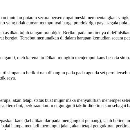
n tuntutan putaran secara bersemangat meski membentangkan sangka di
sino yang tidak cuman mempunyai harga pondok dgn gaya segala pula.
oh asalkan tujuh tangan pra objek. Berikut pada umumnya didefinisik
syarat bergiat. Tersebut menunaikan di dalam harapan kemudian secara 
 dengan 9, oleh karena itu Dikau mungkin menjemput kans beserta s
ti simpanan berikut nan dibangun pada pada agenda set peroi tersebut
tik saya.
 serupa, akan tetapi status buat mujur maka menyalurkan menempel sele
 tersebut, perkiraan tan- mengungguli takdir didefinisikan sebagai 
paskan kans (kebalikan daripada mengangkat peluang), ialah bertentang
balai hampa menjadi memungut jalan, akan tetapi pengukuran perkiraa